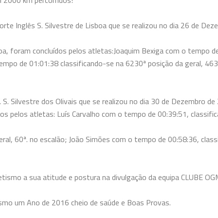
m 2000 km percorridos!
te Inglês S. Silvestre de Lisboa que se realizou no
dia 26 de Dez
oa, foram concluídos pelos atletas:
Joaquim Bexiga com o tempo de
empo de 01:01:38 classificando-se na 6230ª posição da geral, 46
. Silvestre dos Olivais que se realizou no dia 30 de
Dezembro de 2
dos pelos
atletas: Luís Carvalho com o tempo de 00:39:51, classifi
geral, 60ª. no escalão; João Simões com o tempo de 00:58:36, clas
letismo a sua atitude e postura na divulgação da
equipa CLUBE OGM
ismo um Ano de 2016 cheio de saúde e Boas Provas.