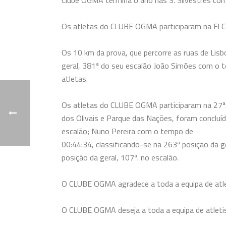
Clube OGMA termina o ano nas S. Silvestres co
Os atletas do CLUBE OGMA participaram na El Cor
Os 10 km da prova, que percorre as ruas de Lisb
geral, 381ª do seu
escalão João Simões com o t
atletas.
Os atletas do CLUBE OGMA participaram na 27ª. S
dos Olivais e Parque das Nações, foram concluí
escalão; Nuno Pereira
com o tempo de
00:44:34, classificando-se na 263ª posição da 
posição da geral, 107ª. no escalão.
O CLUBE OGMA agradece
a toda a equipa de at
O CLUBE OGMA deseja a toda a equipa de atlet