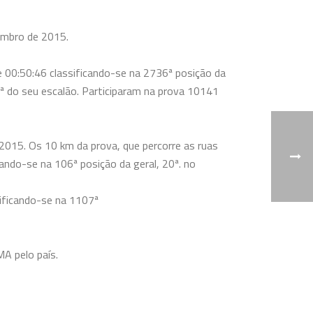
embro de 2015.
 00:50:46 classificando-se na 2736ª posição da
3ª do
seu escalão. Participaram na prova 10141
015. Os 10 km da prova, que percorre as ruas
cando-se na 106ª posição da geral, 20ª. no
sificando-se na 1107ª
A pelo país.