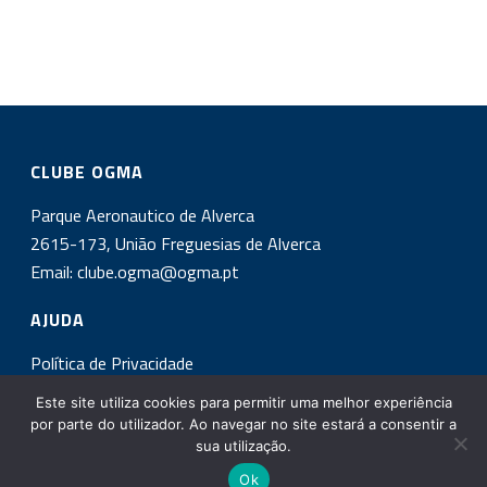
CLUBE OGMA
Parque Aeronautico de Alverca
2615-173, União Freguesias de Alverca
Email:
clube.ogma@ogma.pt
AJUDA
Política de Privacidade
Este site utiliza cookies para permitir uma melhor experiência
INSCREVA-SE NA NOSSA NEWSLETTER!
por parte do utilizador. Ao navegar no site estará a consentir a
sua utilização.
Ok