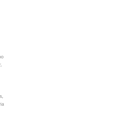
no
,
s,
ia