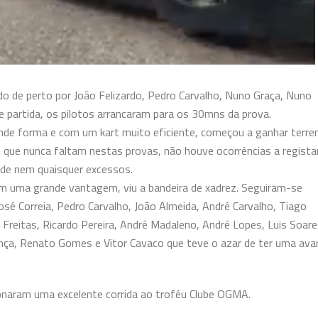
ido de perto por João Felizardo, Pedro Carvalho, Nuno Graça, Nuno
 partida, os pilotos arrancaram para os 30mns da prova.
nde forma e com um kart muito eficiente, começou a ganhar terre
s, que nunca faltam
nestas
provas, não houve ocorrências a registar
de nem quaisquer excessos.
om uma grande vantagem, viu a bandeira de xadrez. Seguiram-se
sé Correia, Pedro Carvalho, João Almeida, André Carvalho, Tiago
o Freitas, Ricardo Pereira, André Madaleno, André Lopes, Luis Soare
nça, Renato Gomes e Vitor Cavaco que teve o azar de ter uma avar
onaram uma excelente corrida ao troféu Clube OGMA.