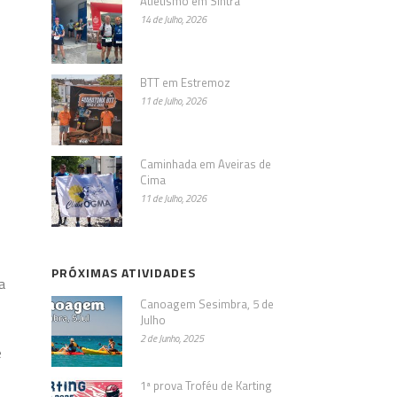
Atletismo em Sintra
14 de Julho, 2026
BTT em Estremoz
11 de Julho, 2026
Caminhada em Aveiras de
Cima
11 de Julho, 2026
PRÓXIMAS ATIVIDADES
a
Canoagem Sesimbra, 5 de
Julho
2 de Junho, 2025
e
1ª prova Troféu de Karting