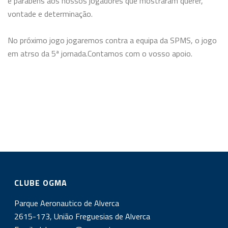
e parabéns aos nossos jogadores que mostraram querer,
vontade e determinação.
No próximo jogo jogaremos contra a equipa da SPMS, o jogo
em atrso da 5ª jornada.
Contamos com o vosso apoio.
CLUBE OGMA
Parque Aeronautico de Alverca
2615-173, União Freguesias de Alverca