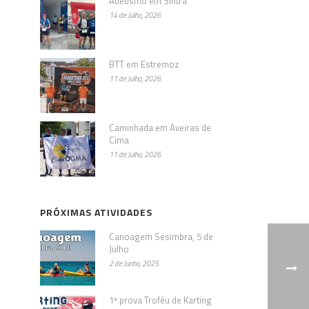
Atletismo em Sintra
14 de Julho, 2026
BTT em Estremoz
11 de Julho, 2026
Caminhada em Aveiras de
Cima
11 de Julho, 2026
PRÓXIMAS ATIVIDADES
Canoagem Sesimbra, 5 de
Julho
2 de Junho, 2025
1ª prova Troféu de Karting