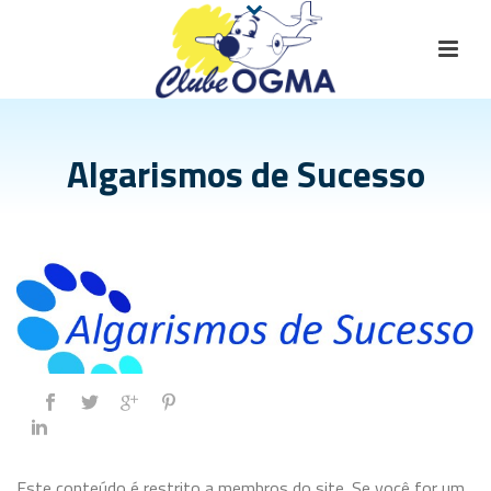
Algarismos de Sucesso
Este conteúdo é restrito a membros do site. Se você for um