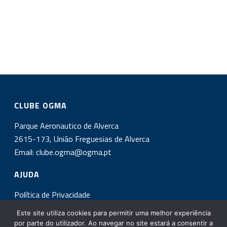
CLUBE OGMA
Parque Aeronautico de Alverca
2615-173, União Freguesias de Alverca
Email:
clube.ogma@ogma.pt
AJUDA
Política de Privacidade
Este site utiliza cookies para permitir uma melhor experiência
INSCREVA-SE NA NOSSA NEWSLETTER!
por parte do utilizador. Ao navegar no site estará a consentir a