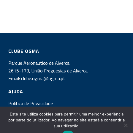
CLUBE OGMA
Parque Aeronautico de Alverca
2615-173, União Freguesias de Alverca
Email:
clube.ogma@ogma.pt
AJUDA
Política de Privacidade
Este site utiliza cookies para permitir uma melhor experiência
INSCREVA-SE NA NOSSA NEWSLETTER!
por parte do utilizador. Ao navegar no site estará a consentir a
sua utilização.