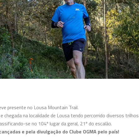
ve presente no Lousa Mountain Trail.
 chegada na localidade de Lousa tendo percorrido diversos trilhos 
assificando-se no 104º lugar da geral, 21º do escalão.
lcançadas e pela divulgação do Clube OGMA pelo país!