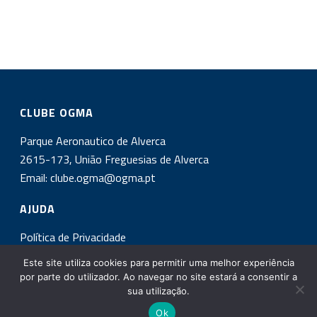
CLUBE OGMA
Parque Aeronautico de Alverca
2615-173, União Freguesias de Alverca
Email:
clube.ogma@ogma.pt
AJUDA
Política de Privacidade
Este site utiliza cookies para permitir uma melhor experiência
INSCREVA-SE NA NOSSA NEWSLETTER!
por parte do utilizador. Ao navegar no site estará a consentir a
sua utilização.
Ok