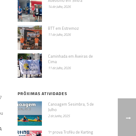
Atletismo em Sintra
14 de Julho, 2026
BTT em Estremoz
11 de Julho, 2026
Caminhada em Aveiras de
Cima
11 de Julho, 2026
PRÓXIMAS ATIVIDADES
7
Canoagem Sesimbra, 5 de
Julho
ou
2 de Junho, 2025
A
1ª prova Troféu de Karting