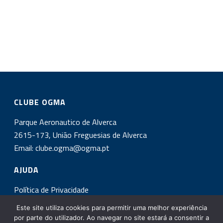
CLUBE OGMA
Parque Aeronautico de Alverca
2615-173, União Freguesias de Alverca
Email:
clube.ogma@ogma.pt
AJUDA
Política de Privacidade
Este site utiliza cookies para permitir uma melhor experiência
INSCREVA-SE NA NOSSA NEWSLETTER!
por parte do utilizador. Ao navegar no site estará a consentir a