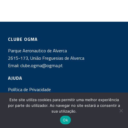
CLUBE OGMA
Parque Aeronautico de Alverca
2615-173, União Freguesias de Alverca
Email:
clube.ogma@ogma.pt
AJUDA
Política de Privacidade
Este site utiliza cookies para permitir uma melhor experiência
INSCREVA-SE NA NOSSA NEWSLETTER!
por parte do utilizador. Ao navegar no site estará a consentir a
sua utilização.
Ok
Copyright All Rights Reserved © 2017