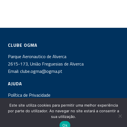
CLUBE OGMA
Parque Aeronautico de Alverca
2615-173, União Freguesias de Alverca
Email:
clube.ogma@ogma.pt
AJUDA
Política de Privacidade
Este site utiliza cookies para permitir uma melhor experiência
INSCREVA-SE NA NOSSA NEWSLETTER!
por parte do utilizador. Ao navegar no site estará a consentir a
sua utilização.
Ok