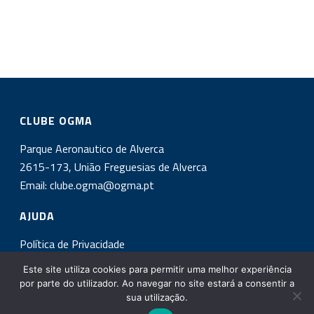
CLUBE OGMA
Parque Aeronautico de Alverca
2615-173, União Freguesias de Alverca
Email:
clube.ogma@ogma.pt
AJUDA
Política de Privacidade
Este site utiliza cookies para permitir uma melhor experiência
INSCREVA-SE NA NOSSA NEWSLETTER!
por parte do utilizador. Ao navegar no site estará a consentir a
sua utilização.