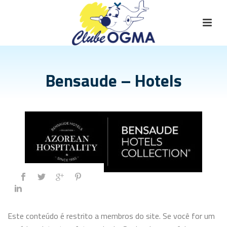
Bensaude – Hotels
Este conteúdo é restrito a membros do site. Se você for um