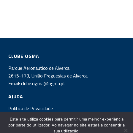
CLUBE OGMA
Parque Aeronautico de Alverca
2615-173, União Freguesias de Alverca
Email:
clube.ogma@ogma.pt
AJUDA
Política de Privacidade
Este site utiliza cookies para permitir uma melhor experiência
INSCREVA-SE NA NOSSA NEWSLETTER!
por parte do utilizador. Ao navegar no site estará a consentir a
sua utilização.