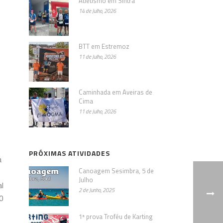
Atletismo em Sintra
14 de Julho, 2026
BTT em Estremoz
11 de Julho, 2026
Caminhada em Aveiras de
Cima
11 de Julho, 2026
PRÓXIMAS ATIVIDADES
a
Canoagem Sesimbra, 5 de
Julho
l
2 de Junho, 2025
00
1ª prova Troféu de Karting