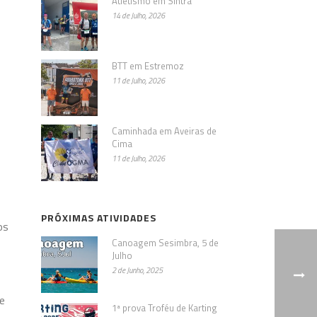
Atletismo em Sintra
14 de Julho, 2026
BTT em Estremoz
11 de Julho, 2026
Caminhada em Aveiras de
Cima
11 de Julho, 2026
PRÓXIMAS ATIVIDADES
os
Canoagem Sesimbra, 5 de
Julho
2 de Junho, 2025
 e
1ª prova Troféu de Karting