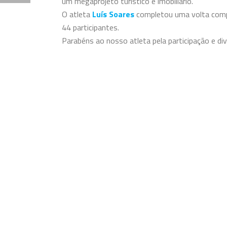
um megaprojeto turístico e imobiliário.
O atleta
Luís Soares
completou uma volta comp
44 participantes.
Parabéns ao nosso atleta pela participação e di