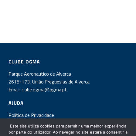
CLUBE OGMA
Parque Aeronautico de Alverca
2615-173, União Freguesias de Alverca
Email:
clube.ogma@ogma.pt
AJUDA
Política de Privacidade
Este site utiliza cookies para permitir uma melhor experiência
INSCREVA-SE NA NOSSA NEWSLETTER!
por parte do utilizador. Ao navegar no site estará a consentir a