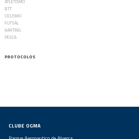
ATLETISMO
BTT
CICLISMO
FUTSAL
KARTING
PESCA
PROTOCOLOS
CLUBE OGMA
Parque Aeronautico de Alverca