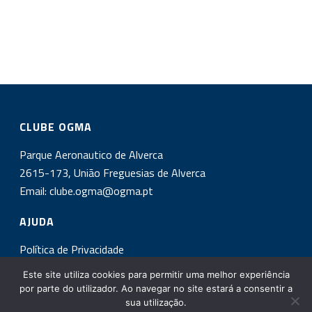
CLUBE OGMA
Parque Aeronautico de Alverca
2615-173, União Freguesias de Alverca
Email:
clube.ogma@ogma.pt
AJUDA
Política de Privacidade
Este site utiliza cookies para permitir uma melhor experiência
INSCREVA-SE NA NOSSA NEWSLETTER!
por parte do utilizador. Ao navegar no site estará a consentir a
sua utilização.