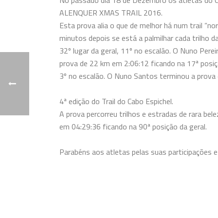
No passado dia 18 de Dezembro os atletas do C
ALENQUER XMAS TRAIL 2016.
Esta prova alia o que de melhor há num trail “no
minutos depois se está a palmilhar cada trilho 
32º lugar da geral, 11º no escalão. O Nuno Pere
prova de 22 km em 2:06:12 ficando na 17ª posiçã
3º no escalão. O Nuno Santos
terminou a prova 
4ª edição do Trail do Cabo Espichel.
A prova percorreu trilhos e estradas de rara be
em 04:29:36 ficando na 90ª posição da geral.
Parabéns aos atletas pelas suas
participações 