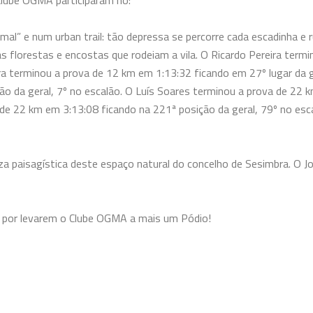
lube OGMA participaram no:
rmal” e num urban trail: tão depressa se percorre cada escadinha e 
das florestas e encostas que rodeiam a vila. O Ricardo Pereira ter
ira terminou a prova de 12 km em 1:13:32 ficando em 27º lugar da g
o da geral, 7º no escalão. O Luís Soares terminou a prova de 22 k
de 22 km em 3:13:08 ficando na 221ª posição da geral, 79º no esc
leza paisagística deste espaço natural do concelho de Sesimbra. O 
e por levarem o Clube OGMA a mais um Pódio!