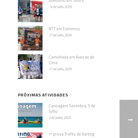
Atletismo em Sintra
14 de Julho, 2026
BTT em Estremoz
11 de Julho, 2026
Caminhada em Aveiras de
Cima
11 de Julho, 2026
PRÓXIMAS ATIVIDADES
Canoagem Sesimbra, 5 de
Julho
2 de Junho, 2025
1ª prova Troféu de Karting