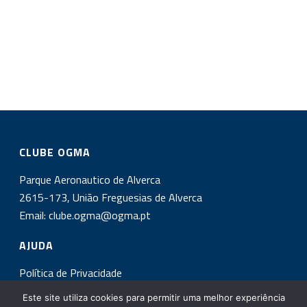
CLUBE OGMA
Parque Aeronautico de Alverca
2615-173, União Freguesias de Alverca
Email:
clube.ogma@ogma.pt
AJUDA
Política de Privacidade
Este site utiliza cookies para permitir uma melhor experiência
INSCREVA-SE NA NOSSA NEWSLETTER!