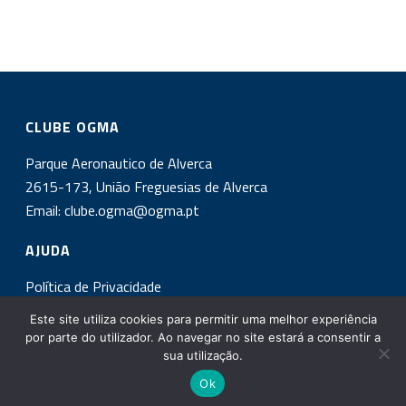
CLUBE OGMA
Parque Aeronautico de Alverca
2615-173, União Freguesias de Alverca
Email:
clube.ogma@ogma.pt
AJUDA
Política de Privacidade
Este site utiliza cookies para permitir uma melhor experiência
INSCREVA-SE NA NOSSA NEWSLETTER!
por parte do utilizador. Ao navegar no site estará a consentir a
sua utilização.
Ok
Copyright All Rights Reserved © 2017