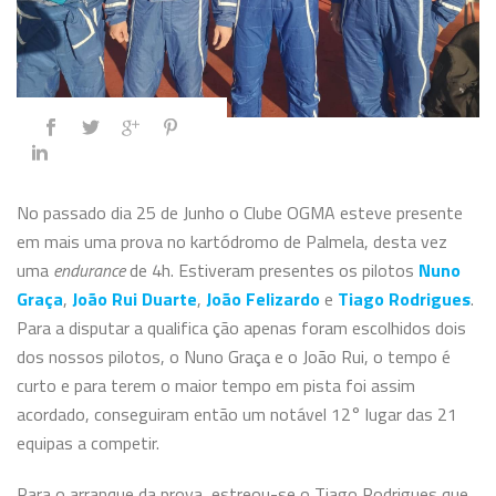
No passado dia 25 de Junho o Clube OGMA esteve presente
em mais uma prova no kartódromo de Palmela, desta vez
uma
endurance
de 4h. Estiveram presentes os pilotos
Nuno
Graça
,
João Rui Duarte
,
João Felizardo
e
Tiago Rodrigues
.
Para a disputar a qualifica
ção apenas foram escolhidos dois
dos nossos pilotos, o Nuno Graça e o João Rui, o tempo é
curto e para terem o maior tempo em pista foi assim
acordado, conseguiram então um notável 12° lugar das 21
equipas a competir.
Para o arranque da prova, estreou-se o Tiago Rodrigues que