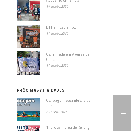
Atletismo em Sintra
14 de Julho, 2026
BTT em Estremoz
11 de Julho, 2026
Caminhada em Aveiras de
Cima
11 de Julho, 2026
PRÓXIMAS ATIVIDADES
Canoagem Sesimbra, 5 de
Julho
2 de Junho, 2025
1ª prova Troféu de Karting