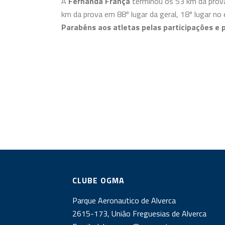
A
Fernanda França
terminou os 53 km da prova
km da prova em 88º lugar da geral, 18º lugar n
Parabéns aos atletas pelas participações e 
CLUBE OGMA
Parque Aeronautico de Alverca
2615-173, União Freguesias de Alverca