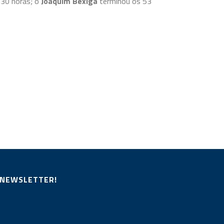
:30 horas; o
Joaquim Bexiga
terminou os 53
 NEWSLETTER!