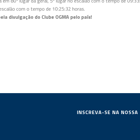
 em 80º lugar da geral, 5º lugar no escalão com o tempo de 09:33
o escalão com o tempo de 10:25:32 horas.
pela divulgação do Clube OGMA pelo país!
INSCREVA-SE NA NOSSA