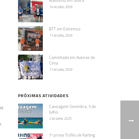
Atletismo em Sintra
14 de Julho, 2026
BTT em Estremoz
11 de Julho, 2026
Caminhada em Aveiras de
Cima
11 de Julho, 2026
PRÓXIMAS ATIVIDADES
Canoagem Sesimbra, 5 de
os
Julho
2 de Junho, 2025
.
1ª prova Troféu de Karting