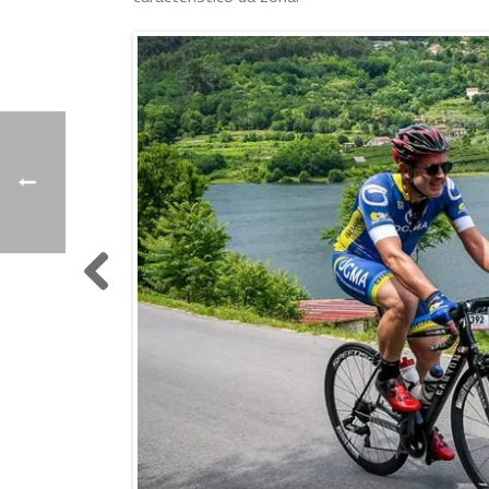
Previo
us