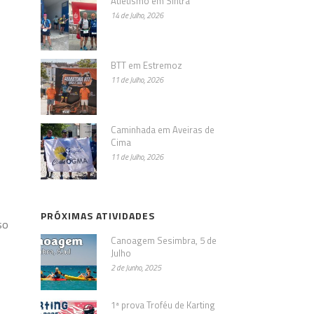
Atletismo em Sintra
14 de Julho, 2026
BTT em Estremoz
11 de Julho, 2026
Caminhada em Aveiras de
Cima
11 de Julho, 2026
PRÓXIMAS ATIVIDADES
so
Canoagem Sesimbra, 5 de
Julho
2 de Junho, 2025
1ª prova Troféu de Karting