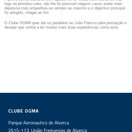
logo na primeira volta; não lhe foi possivel nalguns casos andar mais
depressa mas empenhou-se sempre ao máximo e o objectivo principal
foi atingido, chegar ao fim.
O Clube OGMA quer dar os parabéns ao João Patricio pela prestação e
desejar que venha a ter muitas mais boas experiências como esta.
CLUBE OGMA
Parque Aeronautico de Alverca
2615-173, União Freguesias de Alverca