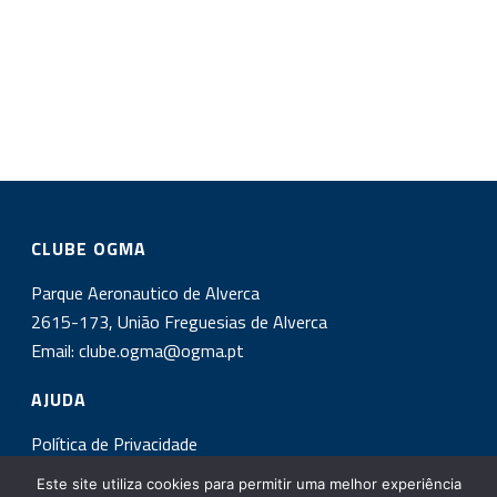
CLUBE OGMA
Parque Aeronautico de Alverca
2615-173, União Freguesias de Alverca
Email:
clube.ogma@ogma.pt
AJUDA
Política de Privacidade
Este site utiliza cookies para permitir uma melhor experiência
INSCREVA-SE NA NOSSA NEWSLETTER!